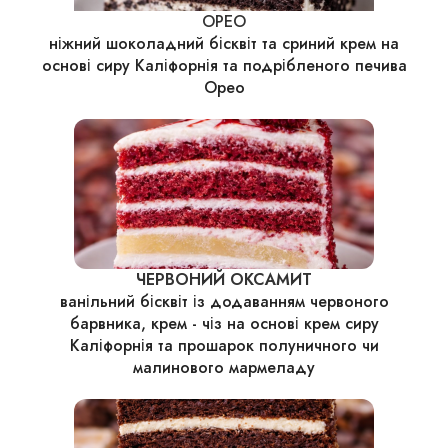
ОРЕО
ніжний шоколадний бісквіт та сриний крем на
основі сиру Каліфорнія та подрібленого печива
Орео
ЧЕРВОНИЙ ОКСАМИТ
ванільний бісквіт із додаванням червоного
барвника, крем - чіз на основі крем сиру
Каліфорнія та прошарок полуничного чи
малинового мармеладу