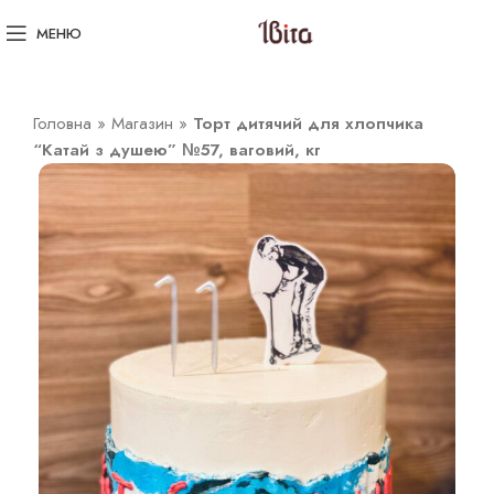
МЕНЮ
Головна
»
Магазин
»
Торт дитячий для хлопчика
“Катай з душею” №57, ваговий, кг