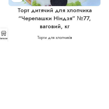
Торт дитячий для хлопчика
“Черепашки Ніндзя” №77,
ваговий, кг
Торти для хлопчиків
агазин
780,00
₴
Кондитерська Івіта