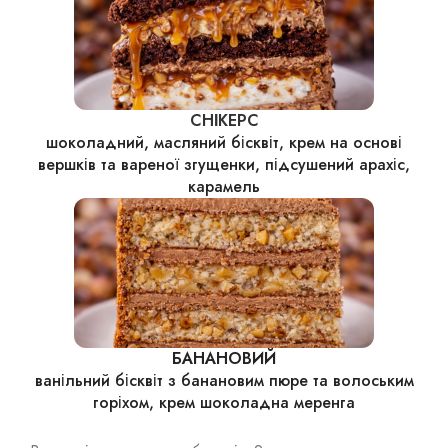
СНІКЕРС
шоколадний, масляний бісквіт, крем на основі
вершків та вареної згущенки, підсушений арахіс,
карамель
БАНАНОВИЙ
ванільний бісквіт з банановим пюре та волоським
горіхом, крем шоколадна меренга