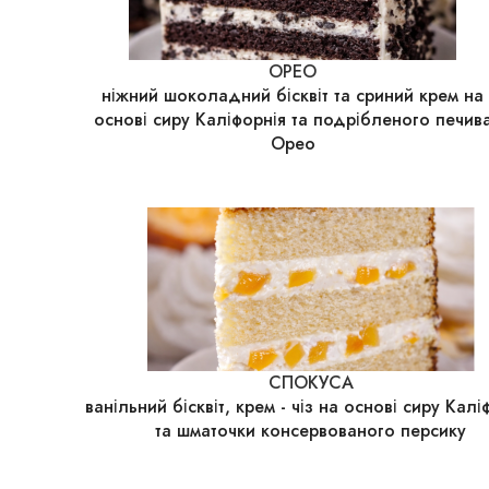
ОРЕО
ніжний шоколадний бісквіт та сриний крем на
основі сиру Каліфорнія та подрібленого печив
Орео
СПОКУСА
ванільний бісквіт, крем - чіз на основі сиру Калі
та шматочки консервованого персику