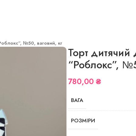
Роблокс”, №50, ваговий, кг
Торт дитячий
“Роблокс”, №5
780,00
₴
ВАГА
РОЗМІРИ