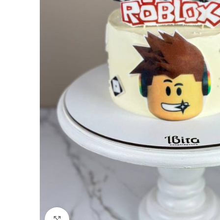
Торти на замовлення
Торти на День Народженн
Торти для жінки
Торти для чоловіка
Дитячі торти
Торти для дівчаток
Торти для хлопчиків
Торт на хрестини, Торт на 
Збільшити фото