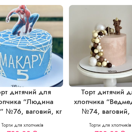
орт дитячий для
Торт дитячий д
опчика “Людина
хлопчика “Ведме
” №76, ваговий, кг
№74, ваговий, 
Торти для хлопчиків
Торти для хлопчиків