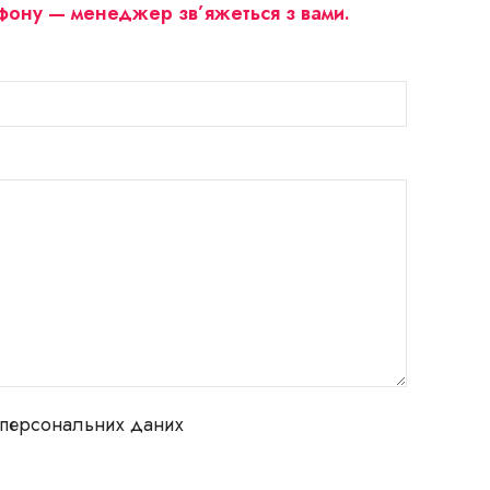
ону — менеджер зв’яжеться з вами.
персональних даних
Новинка Торт Мак-Ожина