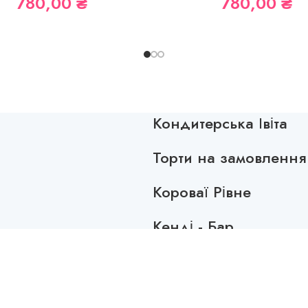
780,00
₴
780,00
₴
Кондитерська Івіта
Торти на замовлення 
Короваї Рівне
Кенді - Бар
КОНДИТЕРСЬКІ ВИРОБИ
с
Торти