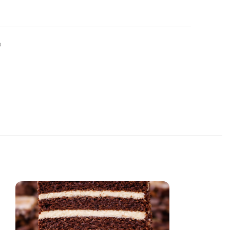
Торт складається із маково-горіхових бісквітів, сир
на основі сиру Каліфорнія, прослойки ожинового 
та чізкейку всередині.
в
Замовити торт