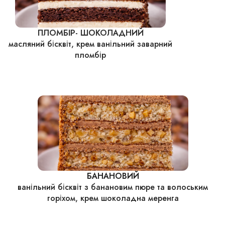
ПЛОМБІР- ШОКОЛАДНИЙ
масляний бісквіт, крем ванільний заварний
пломбір
БАНАНОВИЙ
ванільний бісквіт з банановим пюре та волоським
горіхом, крем шоколадна меренга