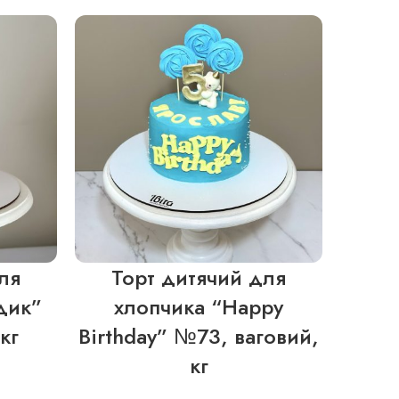
ля
Торт дитячий для
То
дик”
хлопчика “Happy
хлоп
кг
Birthday” №73, ваговий,
кг