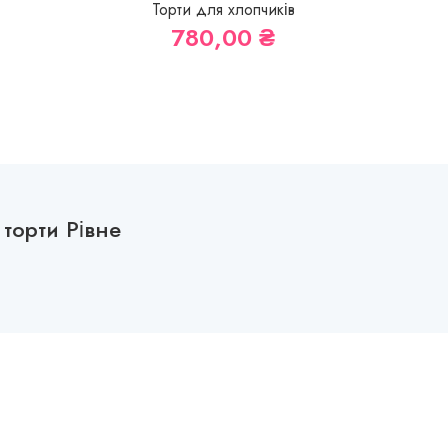
Торти для хлопчиків
780,00
₴
торти Рівне
м. Рівне, вул. Василя Червонія, 39
+38(096)155-13-88
+38(067)799-51-15