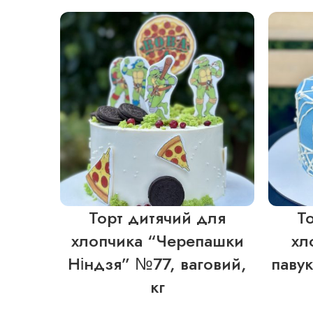
Торт дитячий для
Т
хлопчика “Черепашки
хл
Ніндзя” №77, ваговий,
павук
кг