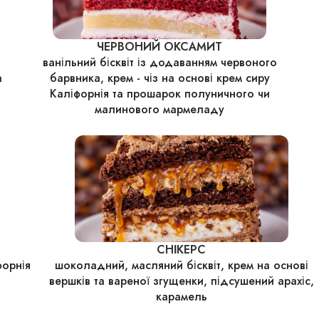
ЧЕРВОНИЙ ОКСАМИТ
ванільний бісквіт із додаванням червоного
а
барвника, крем - чіз на основі крем сиру
Каліфорнія та прошарок полуничного чи
малинового мармеладу
СНІКЕРС
форнія
шоколадний, масляний бісквіт, крем на основі
вершків та вареної згущенки, підсушений арахіс,
карамель