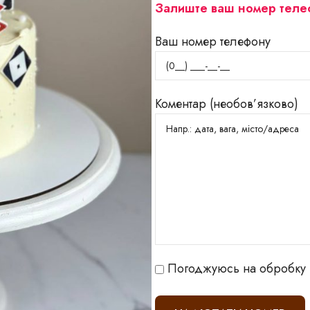
Залиште ваш номер телеф
Ваш номер телефону
Коментар (необов’язково)
Готові торти
я
Мусові торти
Смачні торти
Погоджуюсь на обробку 
перше причастя