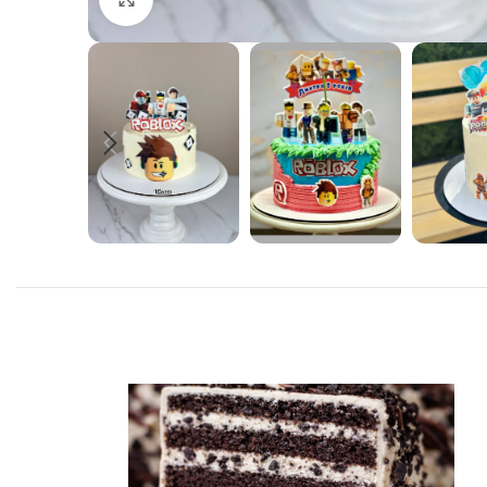
Бенто торт
Корпоративні торти
Весільні торти