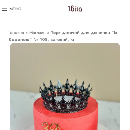
МЕНЮ
Головна
»
Магазин
»
Торт дитячий для дівчинки “Із
Короною” № 108, ваговий, кг