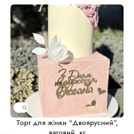
Торт для жінки “Двоярусний”,
Т
ваговий, кг