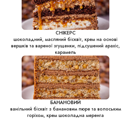
СНІКЕРС
шоколадний, масляний бісквіт, крем на основі
вершків та вареної згущенки, підсушений арахіс,
карамель
БАНАНОВИЙ
ванільний бісквіт з банановим пюре та волоським
горіхом, крем шоколадна меренга