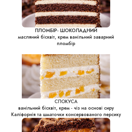
ПЛОМБІР- ШОКОЛАДНИЙ
масляний бісквіт, крем ванільний заварний
пломбір
СПОКУСА
ванільний бісквіт, крем - чіз на основі сиру
Каліфорнія та шматочки консервованого персику