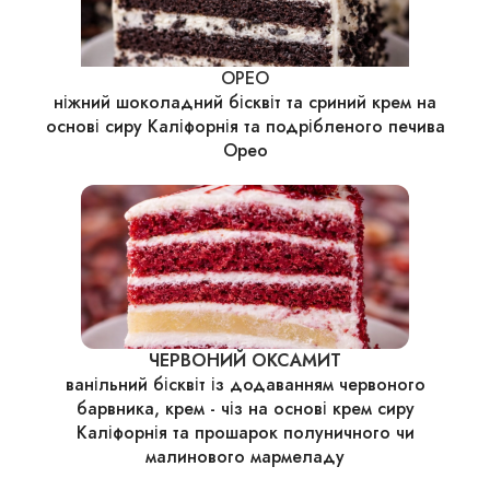
ОРЕО
ніжний шоколадний бісквіт та сриний крем на
основі сиру Каліфорнія та подрібленого печива
Орео
ЧЕРВОНИЙ ОКСАМИТ
ванільний бісквіт із додаванням червоного
барвника, крем - чіз на основі крем сиру
Каліфорнія та прошарок полуничного чи
малинового мармеладу