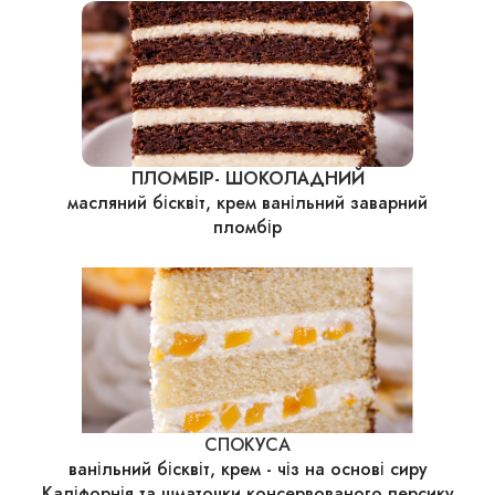
ПЛОМБІР- ШОКОЛАДНИЙ
масляний бісквіт, крем ванільний заварний
пломбір
СПОКУСА
ванільний бісквіт, крем - чіз на основі сиру
Каліфорнія та шматочки консервованого персику