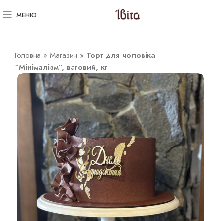
МЕНЮ
Головна
»
Магазин
»
Торт для чоловіка
“Мінімалізм”, ваговий, кг